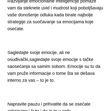
Razvijanje
emocionalne inteligencije
pomaže
vam da steknete uvid i mudrost koji poboljšavaju
vaše donošenje odluka kada birate najbolje
strategije za suočavanje sa emocijama koje
osećate.
Sagledajte svoje emocije, ali ne
osuđivački,sagledajte svoje emocije s tačke
saosećanja sa samim sobom. Emocije su tu da
vam pruže informacije o tome šta se dešava
interno za vas – to je to.
Napravite pauzu i prihvatite da se osećate