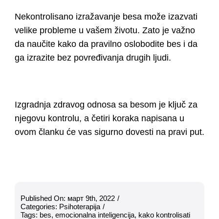
Nekontrolisano izražavanje besa može izazvati
velike probleme u vašem životu. Zato je važno
da naučite kako da pravilno oslobodite bes i da
ga izrazite bez povređivanja drugih ljudi.
Izgradnja zdravog odnosa sa besom je ključ za
njegovu kontrolu, a četiri koraka napisana u
ovom članku će vas sigurno dovesti na pravi put.
Published On: март 9th, 2022
/
Categories:
Psihoterapija
/
Tags:
bes
,
emocionalna inteligencija
,
kako kontrolisati