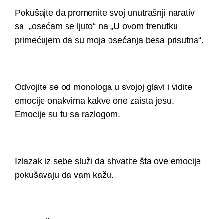
Pokušajte da promenite svoj unutrašnji narativ
sa „osećam se ljuto“ na „U ovom trenutku
primećujem da su moja osećanja besa prisutna“.
Odvojite se od monologa u svojoj glavi i vidite
emocije onakvima kakve one zaista jesu.
Emocije su tu sa razlogom.
Izlazak iz sebe služi da shvatite šta ove emocije
pokušavaju da vam kažu.