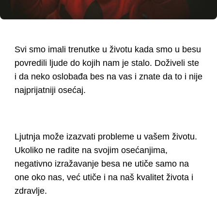
Ljudski resursi
Onboarding & Offboarding
Veštine Upravljanja
Kontakt
Svi smo imali trenutke u životu kada smo u besu
Psihoterapija
Psihologija ljudskih odnosa
Testiranja i Procena
povredili ljude do kojih nam je stalo. Doživeli ste
i da neko oslobađa bes na vas i znate da to i nije
Neverbalna komunikacija
HR Administracija
najprijatniji osećaj.
Otkrivanje lazi
HR Marketing
Ljutnja može izazvati probleme u vašem životu.
Deontologija poslovanja
Organizaciona Kultura
Ukoliko ne radite na svojim osećanjima,
negativno izražavanje besa ne utiče samo na
one oko nas, već utiče i na naš kvalitet života i
Psihologija manipulacije
Medijacija Zaposlenih
zdravlje.
Situacijska svesnost
Team Building