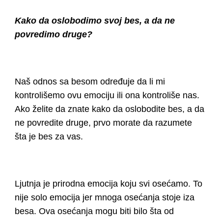
Kako da oslobodimo svoj bes, a da ne
Priručnik za zaposlene
Business continuity
povredimo druge?
Provera radne biografije
Naš odnos sa besom određuje da li mi
kontrolišemo ovu emociju ili ona kontroliše nas.
Ako želite da znate kako da oslobodite bes, a da
ne povredite druge, prvo morate da razumete
šta je bes za vas.
Ljutnja je prirodna emocija koju svi osećamo. To
nije solo emocija jer mnoga osećanja stoje iza
besa. Ova osećanja mogu biti bilo šta od