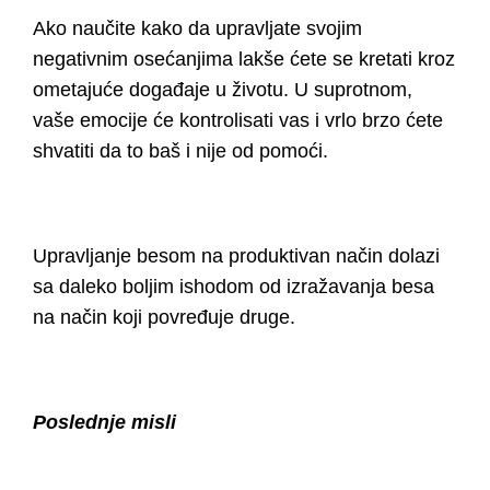
Ako naučite kako da upravljate svojim
negativnim osećanjima lakše ćete se kretati kroz
ometajuće događaje u životu. U suprotnom,
vaše emocije će kontrolisati vas i vrlo brzo ćete
shvatiti da to baš i nije od pomoći.
Upravljanje besom na produktivan način dolazi
sa daleko boljim ishodom od izražavanja besa
na način koji povređuje druge.
Poslednje misli