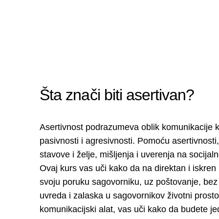
Ljudski resursi
Psihoterapija
Šta znači biti asertivan?
Asertivnost podrazumeva oblik komunikacije k
pasivnosti i agresivnosti. Pomoću asertivnosti,
stavove i želje, mišljenja i uverenja na socijaln
Ovaj kurs vas uči kako da na direktan i iskren
svoju poruku sagovorniku, uz poštovanje, bez
uvreda i zalaska u sagovornikov životni prosto
komunikacijski alat, vas uči kako da budete je