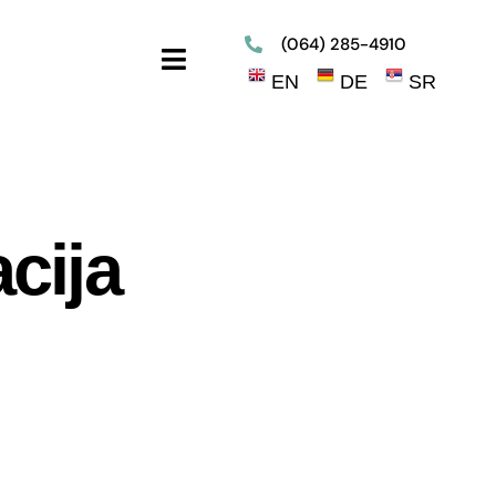
(064) 285-4910
Toggle
EN
DE
SR
Navigation
cija