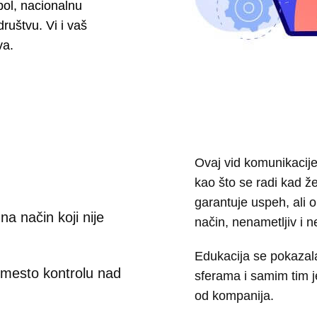
pol, nacionalnu
društvu. Vi i vaš
Priručnik za zaposlene
Business continuity
va.
Provera radne biografije
Ovaj vid komunikacije
kao što se radi kad že
garantuje uspeh, ali 
na način koji nije
način, nenametljiv i 
Edukacija se pokazala
umesto kontrolu nad
sferama i samim tim j
od kompanija.