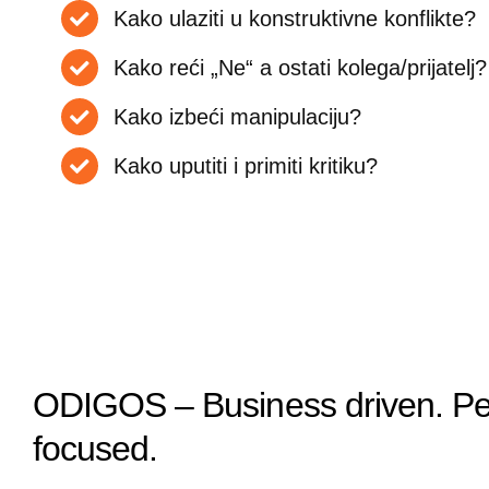
Kako ulaziti u konstruktivne konflikte?
Kako reći „Ne“ a ostati kolega/prijatelj?
Kako izbeći manipulaciju?
Kako uputiti i primiti kritiku?
ODIGOS – Business driven. P
focused.