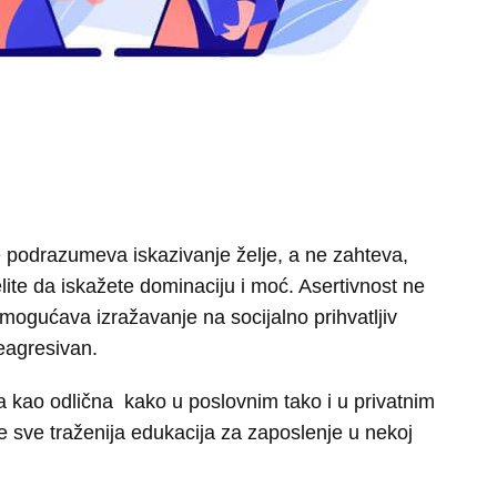
 podrazumeva iskazivanje želje, a ne zahteva,
lite da iskažete dominaciju i moć. Asertivnost ne
omogućava izražavanje na socijalno prihvatljiv
neagresivan.
 kao odlična kako u poslovnim tako i u privatnim
e sve traženija edukacija za zaposlenje u nekoj