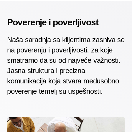
Poverenje i poverljivost
Naša saradnja sa klijentima zasniva se
na poverenju i poverljivosti, za koje
smatramo da su od najveće važnosti.
Jasna struktura i precizna
komunikacija koja stvara međusobno
poverenje temelj su uspešnosti.