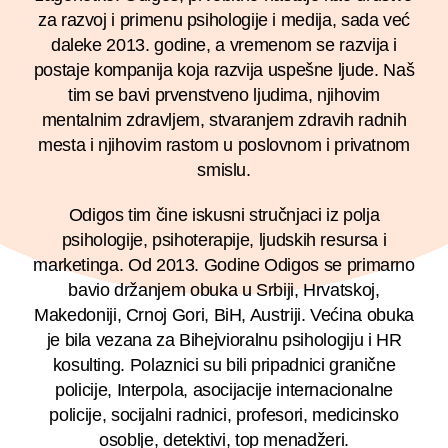
za razvoj i primenu psihologije i medija, sada već
daleke 2013. godine, a vremenom se razvija i
Priručnik za zaposlene
Business continuity
postaje kompanija koja razvija uspešne ljude. Naš
tim se bavi prvenstveno ljudima, njihovim
Provera radne biografije
mentalnim zdravljem, stvaranjem zdravih radnih
mesta i njihovim rastom u poslovnom i privatnom
smislu.
Odigos tim čine iskusni stručnjaci iz polja
psihologije, psihoterapije, ljudskih resursa i
marketinga. Od 2013. Godine Odigos se primarno
bavio držanjem obuka u Srbiji, Hrvatskoj,
Makedoniji, Crnoj Gori, BiH, Austriji. Većina obuka
je bila vezana za Bihejvioralnu psihologiju i HR
kosulting. Polaznici su bili pripadnici granične
policije, Interpola, asocijacije internacionalne
policije, socijalni radnici, profesori, medicinsko
osoblje, detektivi, top menadžeri.