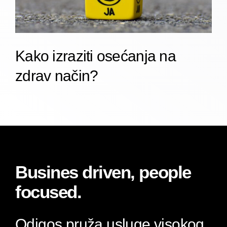
Kako izraziti osećanja na
zdrav način?
Busines driven, people
focused.
Odigos pruža usluge visokog