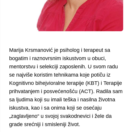
Marija Krsmanović je psiholog i terapeut sa
bogatim i raznovrsnim iskustvom u obuci,
mentorstvu i selekciji zaposlenih. U svom radu
se najviše koristim tehnikama koje potiču iz
Kognitivno bihejvioralne terapije (KBT) i Terapije
prihvatanjem i posvećenošću (ACT). Radila sam
sa ljudima koji su imali teška i nasilna životna
iskustva, kao i sa onima koji se osećaju
„zaglavljeno“ u svojoj svakodnevici i žele da
grade srećniji i smisleniji život.