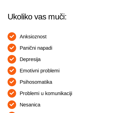
Priručnik za zaposlene
Business continuity
Ukoliko vas muči:
Provera radne biografije
Anksioznost
Panični napadi
Depresija
Emotivni problemi
Psihosomatika
Problemi u komunikaciji
Nesanica