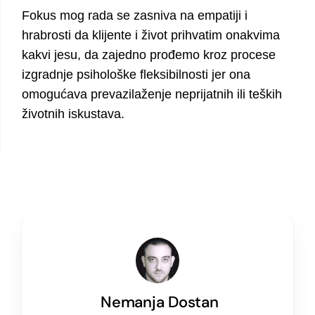
Fokus mog rada se zasniva na empatiji i
hrabrosti da klijente i život prihvatim onakvima
kakvi jesu, da zajedno prođemo kroz procese
izgradnje psihološke fleksibilnosti jer ona
omogućava prevazilaženje neprijatnih ili teških
životnih iskustava.
Nemanja Dostan