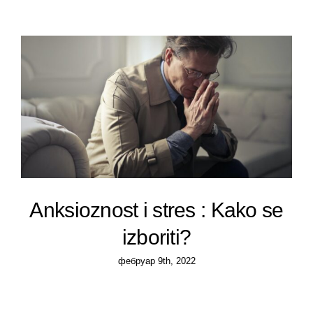
Priručnik za zaposlene
Business continuity
Provera radne biografije
Anksioznost i stres : Kako se
izboriti?
фебруар 9th, 2022