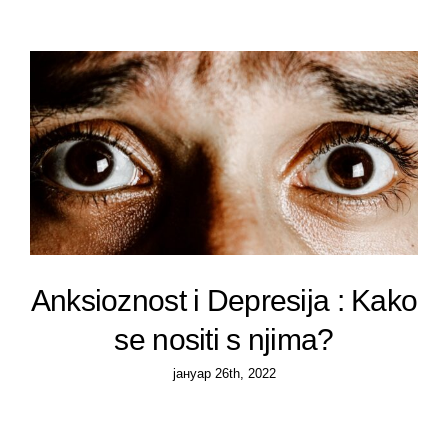
Priručnik za zaposlene
Business continuity
Provera radne biografije
Anksioznost i Depresija : Kako
se nositi s njima?
јануар 26th, 2022