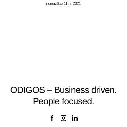
новембар 11th, 2021
Priručnik za zaposlene
Business continuity
Provera radne biografije
ODIGOS – Business driven.
People focused.