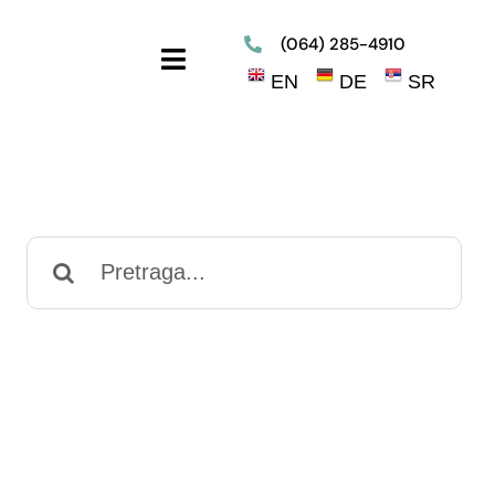
(064) 285-4910
Toggle
EN
DE
SR
Navigation
Search
for: