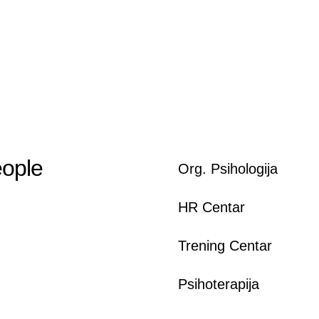
Priručnik za zaposlene
Business continuity
Provera radne biografije
eople
Org. Psihologija
HR Centar
Trening Centar
Psihoterapija