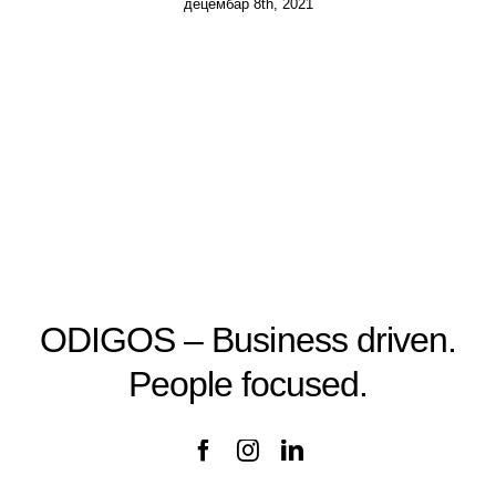
децембар 8th, 2021
Priručnik za zaposlene
Business continuity
Provera radne biografije
ODIGOS – Business driven.
People focused.