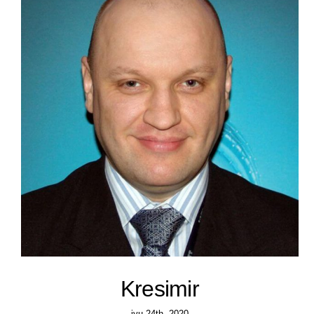
Ljudski resursi
Psihoterapija
Kresimir
јун 24th, 2020