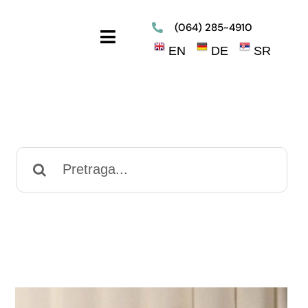
(064) 285-4910
Toggle
EN
DE
SR
Navigation
Search
for: