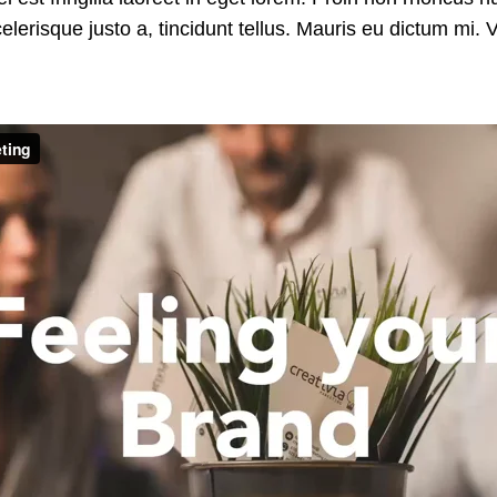
elerisque justo a, tincidunt tellus. Mauris eu dictum mi.
Priručnik za zaposlene
Business continuity
Provera radne biografije