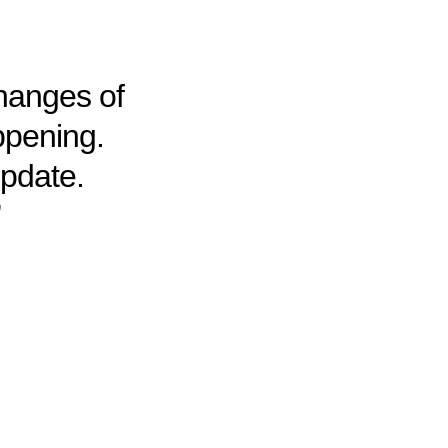
changes of
ppening.
update.
”