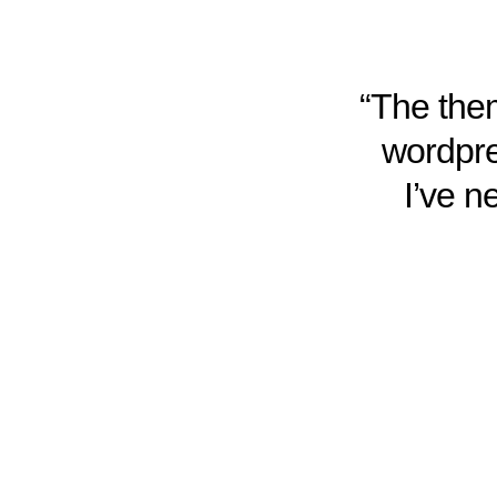
“The them
wordpre
I’ve n