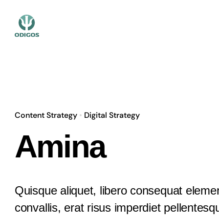
Skip
to
content
Content Strategy
•
Digital Strategy
Employee Assistance Program
Amina
Antistres program
Business & Executive Coaching
Quisque aliquet, libero consequat elem
convallis, erat risus imperdiet pellentesq
Sudsko vestačenje