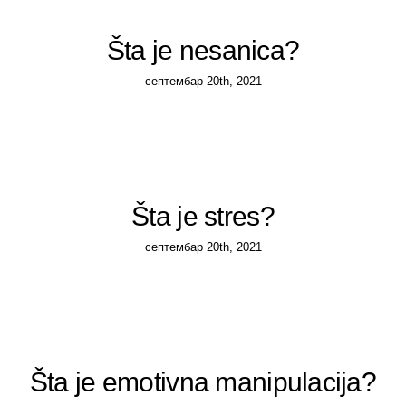
Priručnik za zaposlene
Business continuity
Šta je nesanica?
септембар 20th, 2021
Provera radne biografije
Šta je stres?
септембар 20th, 2021
Šta je emotivna manipulacija?