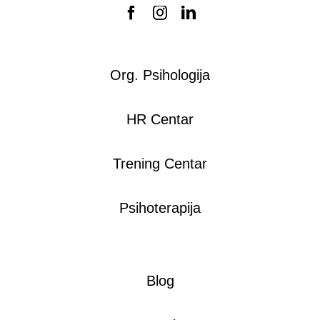
Priručnik za zaposlene
Business continuity
Org. Psihologija
Provera radne biografije
HR Centar
Trening Centar
Psihoterapija
Blog